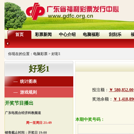
首页
彩票新闻
中心介绍
电脑福彩
刮刮乐
你现在的位置：
电脑彩票 > 好彩1
好彩1
―
统计图表
投注额：
￥ 580,852.00
―
游戏规则
奖池余额：
￥ 1,418,89
开奖节目播出
广东电视台经济科教频道
本期中奖号码：
周一至周日 21:49
销售截止时间：
开奖日 19:00