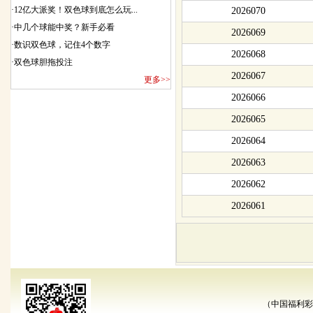
·
12亿大派奖！双色球到底怎么玩...
2026070
·
中几个球能中奖？新手必看
2026069
·
数识双色球，记住4个数字
2026068
·
双色球胆拖投注
2026067
更多>>
2026066
2026065
2026064
2026063
2026062
2026061
（中国福利彩