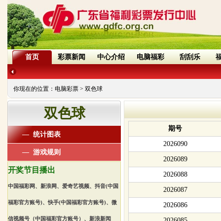
首页
彩票新闻
中心介绍
电脑福彩
刮刮乐
你现在的位置：
电脑彩票 > 双色球
双色球
期号
―
统计图表
2026090
―
游戏规则
2026089
开奖节目播出
2026088
中国福彩网、新浪网、爱奇艺视频、抖音(中国
2026087
福彩官方账号)、快手(中国福彩官方账号)、微
2026086
信视频号（中国福彩官方账号）、新浪新闻
2026085