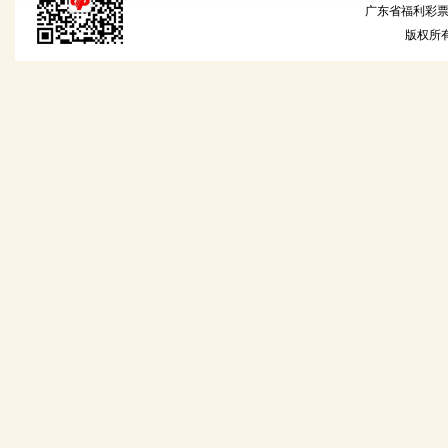
广东省福利彩票发
版权所