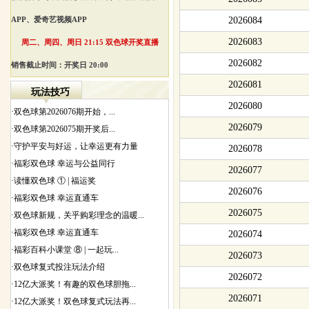
APP、爱奇艺视频APP
2026084
2026083
周二、周四、周日 21:15 双色球开奖直播
2026082
销售截止时间：
开奖日 20:00
2026081
玩法技巧
2026080
·
双色球第2026076期开始，...
2026079
·
双色球第2026075期开奖后...
·
守护平安与好运，让幸运更有力量
2026078
·
福彩双色球 幸运与公益同行
2026077
·
读懂双色球 ① | 福运奖
2026076
·
福彩双色球 幸运直通车
2026075
·
双色球新规，关乎购彩理念的温暖...
·
福彩双色球 幸运直通车
2026074
·
福彩百科小课堂 ⑧ | 一起玩...
2026073
·
双色球复式投注玩法介绍
2026072
·
12亿大派奖！有趣的双色球胆拖...
2026071
·
12亿大派奖！双色球复式玩法再...