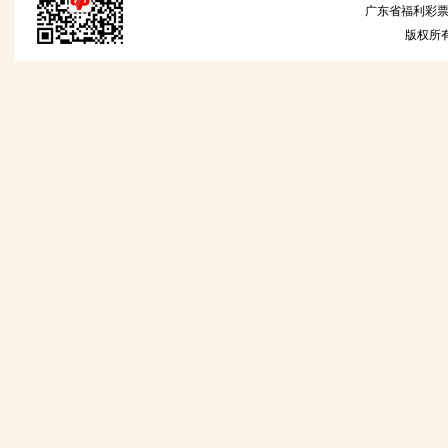
广东省福利彩票发
版权所