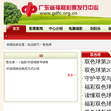
首页
彩票新闻
中心介绍
电脑福彩
刮刮乐
你现在的位置：
玩法技巧 > 双色球
双色球
3D
双色球第2
·
·
责任第一！福彩3D游戏限号销售
·
3D游戏组合购买方式介绍
双色球第2
·
更多>>
守护平安
·
福彩双色球
·
读懂双色球 
·
福彩双色球
·