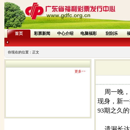
首页
彩票新闻
中心介绍
电脑福彩
刮刮乐
你现在的位置：
正文
更多>>
周一晚，随
现身，新一
93期之久的
遗漏长达1