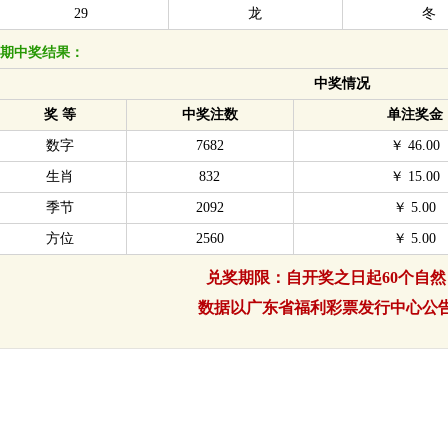
29
龙
冬
期中奖结果：
中奖情况
奖 等
中奖注数
单注奖金
数字
7682
￥ 46.00
生肖
832
￥ 15.00
季节
2092
￥ 5.00
方位
2560
￥ 5.00
兑奖期限：自开奖之日起60个自然
数据以广东省福利彩票发行中心公