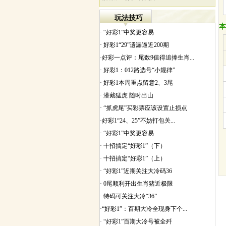
玩法技巧
本
·
“好彩1”中奖更容易
·
好彩1“29”遗漏逼近200期
·
好彩一点评：尾数9值得追捧生肖...
·
好彩1：012路选号“小规律”
·
好彩1本周重点留意2、3尾
·
潜藏猛虎 随时出山
·
“抓虎尾”买彩票应该设置止损点
·
好彩1“24、25”不妨打包关...
·
“好彩1”中奖更容易
·
十招搞定“好彩1”（下）
·
十招搞定“好彩1”（上）
·
“好彩1”近期关注大冷码36
·
0尾顺利开出生肖猪近极限
·
特码可关注大冷“36”
·
“好彩1”：百期大冷全现身下个...
·
“好彩1”百期大冷号被全歼