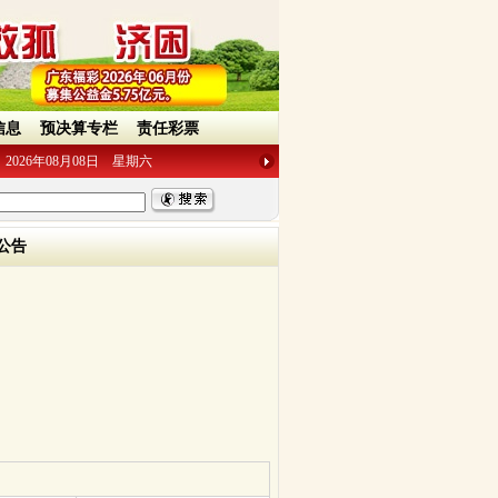
信息
预决算专栏
责任彩票
2026年08月08日
星期六
公告