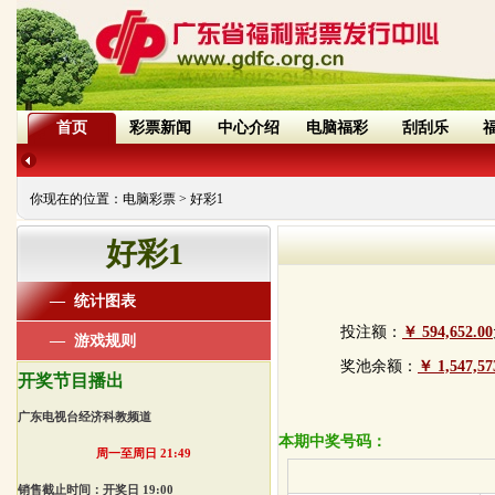
首页
彩票新闻
中心介绍
电脑福彩
刮刮乐
你现在的位置：
电脑彩票 > 好彩1
好彩1
―
统计图表
投注额：
￥ 594,652.00
―
游戏规则
奖池余额：
￥ 1,547,57
开奖节目播出
广东电视台经济科教频道
本期中奖号码：
周一至周日 21:49
销售截止时间：
开奖日 19:00