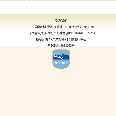
联系我们
（中国福利彩票发行管理中心服务热线：954168
广东省福利彩票发行中心服务热线：020-83197726）
版权所有
广东省福利彩票发行中心
粤ICP备18033266号