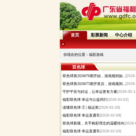
首页
彩票新闻
中心介绍
你现在的位置：
福彩游戏
双色球
·
双色球第2026076期开始，游戏规则如...
[2026-
·
双色球第2026075期开奖后，游戏规则...
[2026-
·
守护平安与好运，让幸运更有力量
[2026-05-1
·
福彩双色球 幸运与公益同行
[2026-03-02]
·
读懂双色球 ① | 福运奖
[2026-02-26]
·
福彩双色球 幸运直通车
[2026-02-09]
·
双色球新规，关乎购彩理念的温暖转向
[2026-
·
福彩双色球 幸运直通车
[2026-02-03]