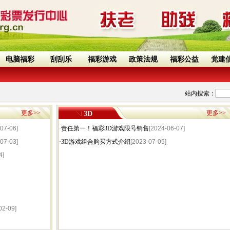
电脑福彩
刮刮乐
福彩游戏
政策法规
福彩公益
党建
站内搜索：
更多>>
更多>>
3D
07-06]
·
责任第一！福彩3D游戏限号销售
[2024-06-07]
07-03]
·
3D游戏组合购买方式介绍
[2023-07-05]
4]
02-09]