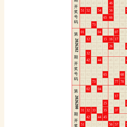
期
41
42
43
44
45
46
47
48
开
51
52
53
54
55
56
57
58
奖
号
61
62
63
64
65
66
67
68
码
71
72
73
74
75
76
77
78
01
02
03
04
05
06
07
08
第
11
12
13
14
15
16
17
18
2026202
21
22
23
24
25
26
27
28
31
32
33
34
35
36
37
38
期
41
42
43
44
45
46
47
48
开
51
52
53
54
55
56
57
58
奖
号
61
62
63
64
65
66
67
68
码
71
72
73
74
75
76
77
78
01
02
03
04
05
06
07
08
第
11
12
13
14
15
16
17
18
2026200
21
22
23
24
25
26
27
28
31
32
33
34
35
36
37
38
期
41
42
43
44
45
46
47
48
开
51
52
53
54
55
56
57
58
奖