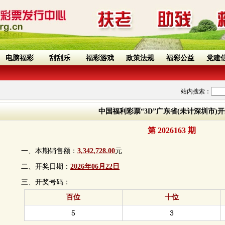
电脑福彩
刮刮乐
福彩游戏
政策法规
福彩公益
党建
站内搜索：
中国福利彩票“
3D
”广东省(未计深圳市)
第 2026163 期
一、本期销售额：
元
3,342,728.00
二、开奖日期：
2026年06月22日
三、开奖号码：
百位
十位
5
3