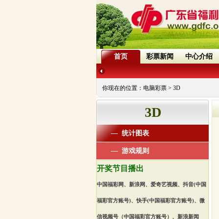
首页
彩票新闻
中心介绍
你现在的位置：
电脑彩票 > 3D
3D
―
统计图表
―
游戏规则
开奖节目播出
中国福彩网、新浪网、爱奇艺视频、抖音(中国
福彩官方账号)、快手(中国福彩官方账号)、微
信视频号（中国福彩官方账号）、新浪新闻