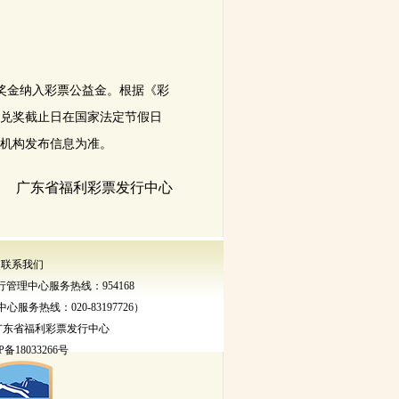
奖奖金纳入彩票公益金。根据《彩
兑奖截止日在国家法定节假日
机构发布信息为准。
广东省福利彩票发行中心
联系我们
管理中心服务热线：954168
服务热线：020-83197726）
广东省福利彩票发行中心
P备18033266号