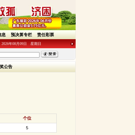
信息
预决算专栏
责任彩票
2026年08月09日
星期日
开奖公告
个位
5