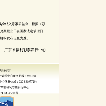
奖奖金纳入彩票公益金。根据《彩
兑奖截止日在国家法定节假日
机构发布信息为准。
广东省福利彩票发行中心
联系我们
管理中心服务热线：954168
服务热线：020-83197726）
广东省福利彩票发行中心
P备18033266号