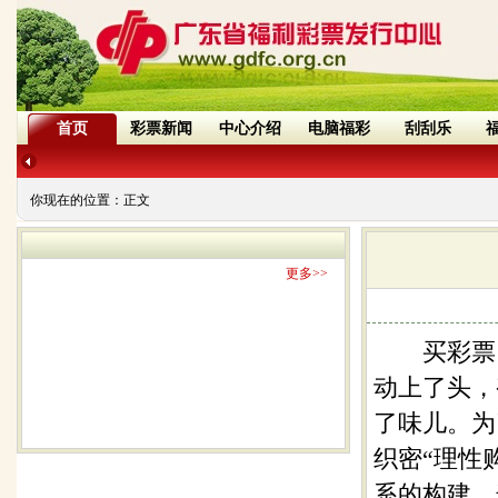
首页
彩票新闻
中心介绍
电脑福彩
刮刮乐
你现在的位置：
正文
更多>>
买彩票，
动上了头，
了味儿。为
织密“理性
系的构建，