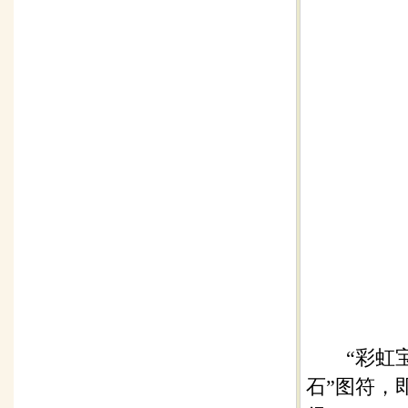
“彩虹宝石
石”图符，