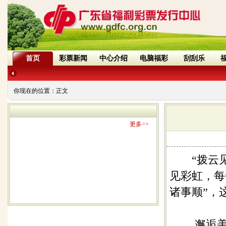
首页
彩票新闻
中心介绍
电脑福彩
刮刮乐
你现在的位置：
正文
更多>>
“拨云见
见彩虹，每
诸事顺”，
邂逅美好